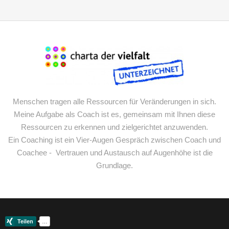
Menschen tragen alle Ressourcen für Veränderungen in sich.
Meine Aufgabe als Coach ist es, gemeinsam mit Ihnen diese
Ressourcen zu erkennen und zielgerichtet anzuwenden.
Ein Coaching ist ein Vier-Augen Gespräch zwischen Coach und
Coachee - Vertrauen und Austausch auf Augenhöhe ist die
Grundlage.